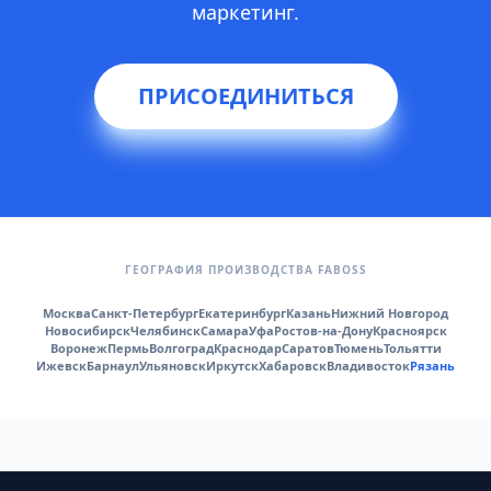
маркетинг.
ПРИСОЕДИНИТЬСЯ
ГЕОГРАФИЯ ПРОИЗВОДСТВА FABOSS
Москва
Санкт-Петербург
Екатеринбург
Казань
Нижний Новгород
Новосибирск
Челябинск
Самара
Уфа
Ростов-на-Дону
Красноярск
Воронеж
Пермь
Волгоград
Краснодар
Саратов
Тюмень
Тольятти
Ижевск
Барнаул
Ульяновск
Иркутск
Хабаровск
Владивосток
Рязань