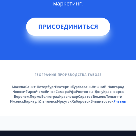
маркетинг.
ПРИСОЕДИНИТЬСЯ
ГЕОГРАФИЯ ПРОИЗВОДСТВА FABOSS
Москва
Санкт-Петербург
Екатеринбург
Казань
Нижний Новгород
Новосибирск
Челябинск
Самара
Уфа
Ростов-на-Дону
Красноярск
Воронеж
Пермь
Волгоград
Краснодар
Саратов
Тюмень
Тольятти
Ижевск
Барнаул
Ульяновск
Иркутск
Хабаровск
Владивосток
Рязань