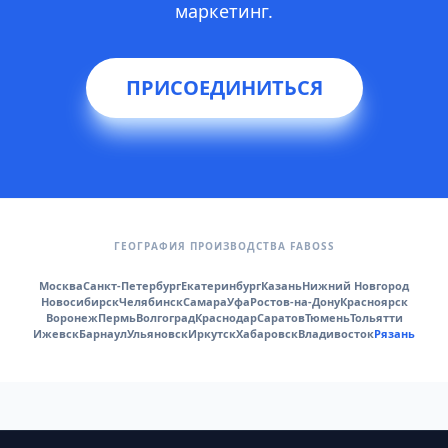
маркетинг.
ПРИСОЕДИНИТЬСЯ
ГЕОГРАФИЯ ПРОИЗВОДСТВА FABOSS
Москва
Санкт-Петербург
Екатеринбург
Казань
Нижний Новгород
Новосибирск
Челябинск
Самара
Уфа
Ростов-на-Дону
Красноярск
Воронеж
Пермь
Волгоград
Краснодар
Саратов
Тюмень
Тольятти
Ижевск
Барнаул
Ульяновск
Иркутск
Хабаровск
Владивосток
Рязань