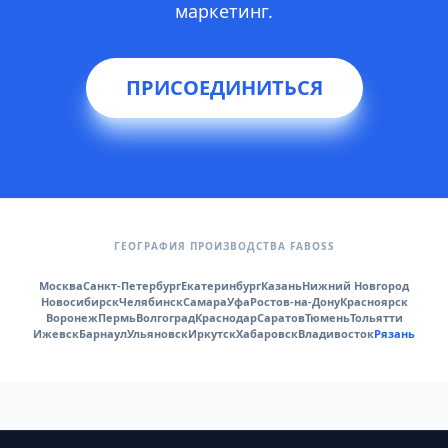
маркетинг.
ПРИСОЕДИНИТЬСЯ
ГЕОГРАФИЯ ПРОИЗВОДСТВА FABOSS
Москва
Санкт-Петербург
Екатеринбург
Казань
Нижний Новгород
Новосибирск
Челябинск
Самара
Уфа
Ростов-на-Дону
Красноярск
Воронеж
Пермь
Волгоград
Краснодар
Саратов
Тюмень
Тольятти
Ижевск
Барнаул
Ульяновск
Иркутск
Хабаровск
Владивосток
Рязань