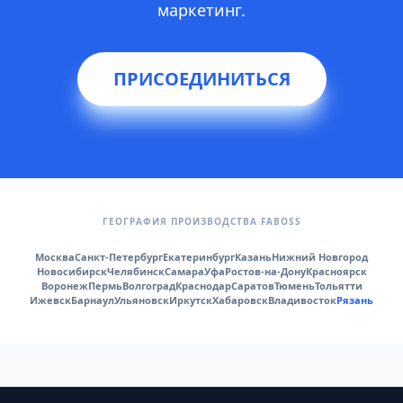
маркетинг.
ПРИСОЕДИНИТЬСЯ
ГЕОГРАФИЯ ПРОИЗВОДСТВА FABOSS
Москва
Санкт-Петербург
Екатеринбург
Казань
Нижний Новгород
Новосибирск
Челябинск
Самара
Уфа
Ростов-на-Дону
Красноярск
Воронеж
Пермь
Волгоград
Краснодар
Саратов
Тюмень
Тольятти
Ижевск
Барнаул
Ульяновск
Иркутск
Хабаровск
Владивосток
Рязань