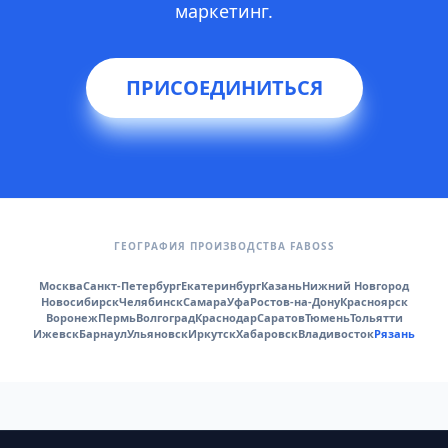
маркетинг.
ПРИСОЕДИНИТЬСЯ
ГЕОГРАФИЯ ПРОИЗВОДСТВА FABOSS
Москва
Санкт-Петербург
Екатеринбург
Казань
Нижний Новгород
Новосибирск
Челябинск
Самара
Уфа
Ростов-на-Дону
Красноярск
Воронеж
Пермь
Волгоград
Краснодар
Саратов
Тюмень
Тольятти
Ижевск
Барнаул
Ульяновск
Иркутск
Хабаровск
Владивосток
Рязань