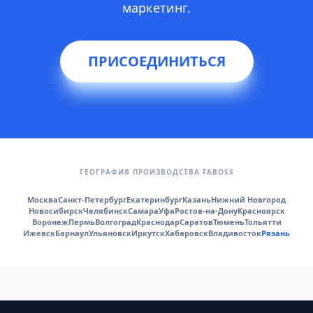
маркетинг.
ПРИСОЕДИНИТЬСЯ
ГЕОГРАФИЯ ПРОИЗВОДСТВА FABOSS
Москва
Санкт-Петербург
Екатеринбург
Казань
Нижний Новгород
Новосибирск
Челябинск
Самара
Уфа
Ростов-на-Дону
Красноярск
Воронеж
Пермь
Волгоград
Краснодар
Саратов
Тюмень
Тольятти
Ижевск
Барнаул
Ульяновск
Иркутск
Хабаровск
Владивосток
Рязань