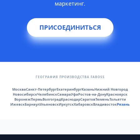
маркетинг.
ПРИСОЕДИНИТЬСЯ
ГЕОГРАФИЯ ПРОИЗВОДСТВА FABOSS
Москва
Санкт-Петербург
Екатеринбург
Казань
Нижний Новгород
Новосибирск
Челябинск
Самара
Уфа
Ростов-на-Дону
Красноярск
Воронеж
Пермь
Волгоград
Краснодар
Саратов
Тюмень
Тольятти
Ижевск
Барнаул
Ульяновск
Иркутск
Хабаровск
Владивосток
Рязань