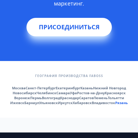
маркетинг.
ПРИСОЕДИНИТЬСЯ
ГЕОГРАФИЯ ПРОИЗВОДСТВА FABOSS
Москва
Санкт-Петербург
Екатеринбург
Казань
Нижний Новгород
Новосибирск
Челябинск
Самара
Уфа
Ростов-на-Дону
Красноярск
Воронеж
Пермь
Волгоград
Краснодар
Саратов
Тюмень
Тольятти
Ижевск
Барнаул
Ульяновск
Иркутск
Хабаровск
Владивосток
Рязань