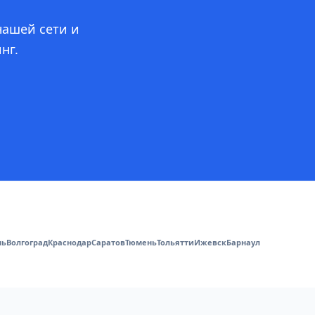
нашей сети и
нг.
мь
Волгоград
Краснодар
Саратов
Тюмень
Тольятти
Ижевск
Барнаул