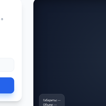
 в
Габариты: ---
Объем: ---