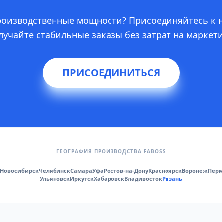
производственные мощности? Присоединяйтесь к 
лучайте стабильные заказы без затрат на маркети
ПРИСОЕДИНИТЬСЯ
ГЕОГРАФИЯ ПРОИЗВОДСТВА FABOSS
Новосибирск
Челябинск
Самара
Уфа
Ростов-на-Дону
Красноярск
Воронеж
Пер
Ульяновск
Иркутск
Хабаровск
Владивосток
Рязань