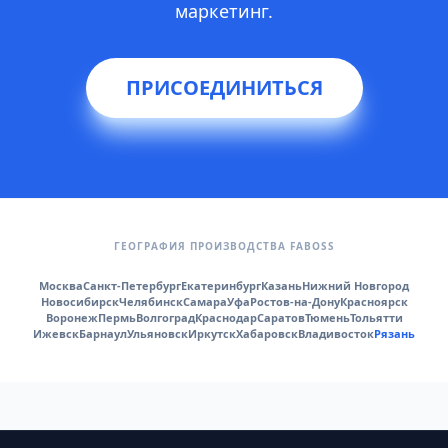
маркетинг.
ПРИСОЕДИНИТЬСЯ
ГЕОГРАФИЯ ПРОИЗВОДСТВА FABOSS
Москва
Санкт-Петербург
Екатеринбург
Казань
Нижний Новгород
Новосибирск
Челябинск
Самара
Уфа
Ростов-на-Дону
Красноярск
Воронеж
Пермь
Волгоград
Краснодар
Саратов
Тюмень
Тольятти
Ижевск
Барнаул
Ульяновск
Иркутск
Хабаровск
Владивосток
Рязань